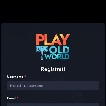
Registrati
Username
*
Email
*